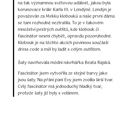
na tak významnou světovou událost, jakou byla
korunovace krále Karla III. v Londýně. Londýn je
považován za Mekku klobouků a naše první dáma
se tam rozhodně neztratila. To je v takovém
množství pestrých outfitů, kde klobouk či
fascinátor nesmí chybět, opravdu pozoruhodné.
Klobouk je na těchto akcích povinnou součástí
dress code a měl by ladit s celým outfitem.
Šaty navrhovala módní návrhářka Beata Rajská.
Fascinátor jsem vytvořila ze stejné barvy jako
jsou šaty. Na přání paní Evy jsem zvolila širší tvar.
Celý fascinátor má jednoduchý hladký tvar,
protože šaty již byly s volánem.