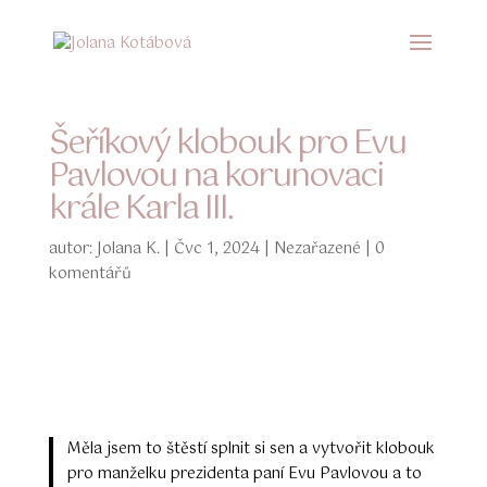
Šeříkový klobouk pro Evu
Pavlovou na korunovaci
krále Karla III.
autor:
Jolana K.
|
Čvc 1, 2024
|
Nezařazené
|
0
komentářů
Měla jsem to štěstí splnit si sen a vytvořit klobouk
pro manželku prezidenta paní Evu Pavlovou a to