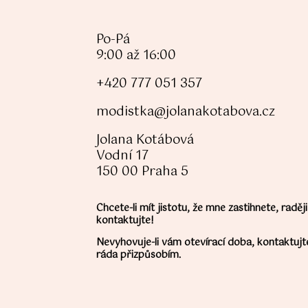
Po-Pá
9:00 až 16:00
+420 777 051 357
modistka@jolanakotabova.cz
Jolana Kotábová
Vodní 17
150 00 Praha 5
Chcete-li mít jistotu, že mne zastihnete, rad
kontaktujte!
Nevyhovuje-li vám otevírací doba, kontaktujt
ráda přizpůsobím.