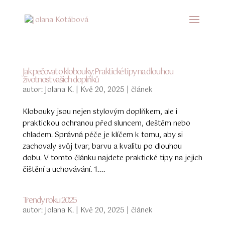
Jak pečovat o klobouky: Praktické tipy na dlouhou
životnost vašich doplňků
autor:
Jolana K.
|
Kvě 20, 2025
|
článek
Klobouky jsou nejen stylovým doplňkem, ale i
praktickou ochranou před sluncem, deštěm nebo
chladem. Správná péče je klíčem k tomu, aby si
zachovaly svůj tvar, barvu a kvalitu po dlouhou
dobu. V tomto článku najdete praktické tipy na jejich
čištění a uchovávání. 1....
Trendy roku 2025
autor:
Jolana K.
|
Kvě 20, 2025
|
článek